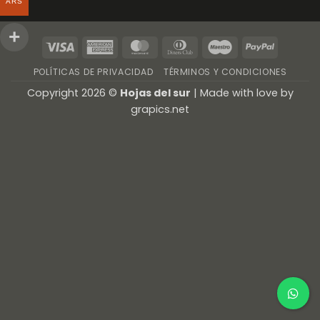
ARS
Visa
American
MasterCard
Dinners
Maestro
PayPal
Express
Club
POLÍTICAS DE PRIVACIDAD
TÉRMINOS Y CONDICIONES
Copyright 2026 ©
Hojas del sur
| Made with love by
grapics.net