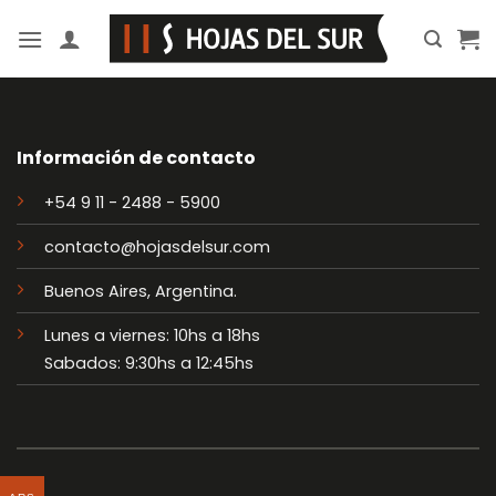
Saltar
al
contenido
Información de contacto
+54 9 11 - 2488 - 5900
contacto@hojasdelsur.com
Buenos Aires, Argentina.
Lunes a viernes: 10hs a 18hs
Sabados: 9:30hs a 12:45hs