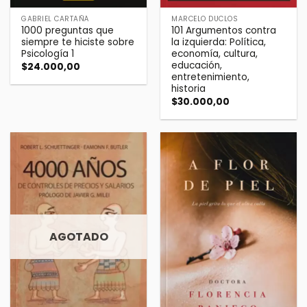
GABRIEL CARTAÑÁ
MARCELO DUCLOS
1000 preguntas que
101 Argumentos contra
siempre te hiciste sobre
la izquierda: Política,
Psicología 1
economía, cultura,
educación,
$
24.000,00
entretenimiento,
historia
$
30.000,00
AGOTADO