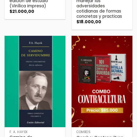
edición de estudio
manejar las
(Vinílica impresa)
adversidades
cotidianas de formas
$
21.000,00
concretas y practicas
$
18.000,00
F. A. HAYEK
COMBOS