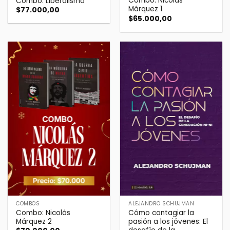
Combo: Nicolás
Combo: Liberalismo
Márquez 1
$
77.000,00
$
65.000,00
COMBOS
ALEJANDRO SCHUJMAN
Combo: Nicolás
Cómo contagiar la
Márquez 2
pasión a los jóvenes: El