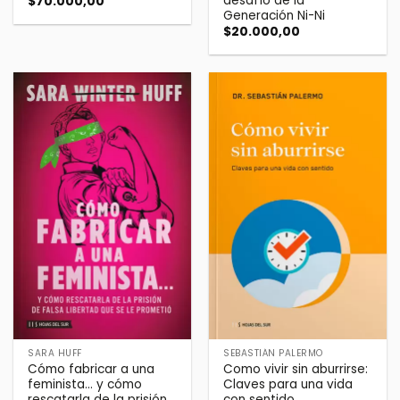
desafío de la
$
70.000,00
Generación Ni-Ni
$
20.000,00
SARA HUFF
SEBASTIÁN PALERMO
Cómo fabricar a una
Como vivir sin aburrirse:
feminista… y cómo
Claves para una vida
rescatarla de la prisión
con sentido