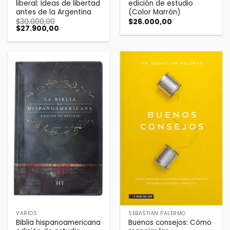
liberal: Ideas de libertad
edición de estudio
antes de la Argentina
(Color Marrón)
$
30.000,00
$
26.000,00
El
El
$
27.900,00
precio
precio
original
actual
era:
es:
$30.000,00.
$27.900,00.
VARIOS
SEBASTIÁN PALERMO
Biblia hispanoamericana
Buenos consejos: Cómo