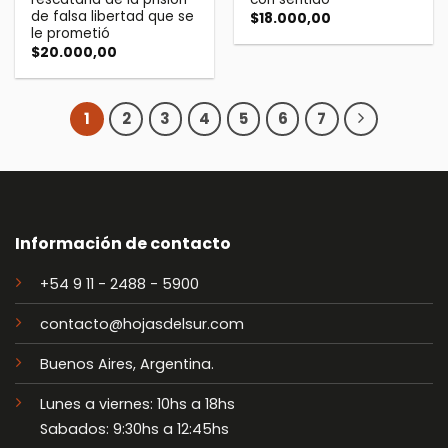
de falsa libertad que se
$
18.000,00
le prometió
$
20.000,00
1
2
3
4
5
6
7
Información de contacto
+54 9 11 - 2488 - 5900
contacto@hojasdelsur.com
Buenos Aires, Argentina.
Lunes a viernes: 10hs a 18hs
Sabados: 9:30hs a 12:45hs