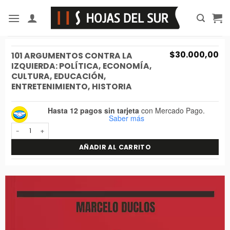
Saltar
al
contenido
$
30.000,00
101 ARGUMENTOS CONTRA LA
IZQUIERDA: POLÍTICA, ECONOMÍA,
CULTURA, EDUCACIÓN,
ENTRETENIMIENTO, HISTORIA
Hasta 12 pagos sin tarjeta
con Mercado Pago.
Saber más
101 Argumentos contra la izquierda: Política, economía, cultura,
AÑADIR AL CARRITO