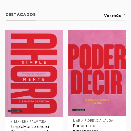
$30.000,00.
$27.900,00.
DESTACADOS
Ver más
MARÍA FLORENCIA LAUGA
ALEJANDRA SAAVEDRA
Poder decir
SimpleMente ahora: