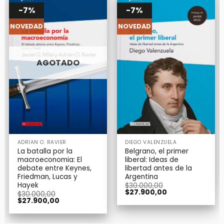
-7%
-7%
NOVEDAD
NOVEDAD
AGOTADO
ADRÍAN O. RAVIER
DIEGO VALENZUELA
La batalla por la
Belgrano, el primer
macroeconomia: El
liberal: Ideas de
debate entre Keynes,
libertad antes de la
Friedman, Lucas y
Argentina
Hayek
$
30.000,00
El
El
$
27.900,00
$
30.000,00
precio
precio
El
El
$
27.900,00
original
actual
precio
precio
era:
es:
original
actual
$30.000,00.
$27.900,00.
era:
es: