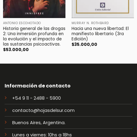
ANTONIO ESCOHOTADO
MURRAY N. ROTHBARD
Historia general de las drogas
Hacia una nueva libertad: El
2: Una inmersión profunda en
manifiesto libertario (3ra
la evolución y el impacto de
Edición)
las sustancias psicoactivas.
$
35.000,00
$
53.000,00
Información de contacto
+54 9 11 - 2488 - 5900
contacto@hojasdelsur.com
Buenos Aires, Argentina.
Lunes a viernes: 10hs a 18hs