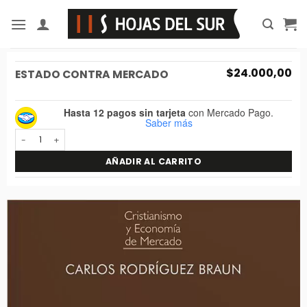
Saltar
al
contenido
$
24.000,00
ESTADO CONTRA MERCADO
Hasta 12 pagos sin tarjeta
con Mercado Pago.
Saber más
Estado contra mercado cantidad
AÑADIR AL CARRITO