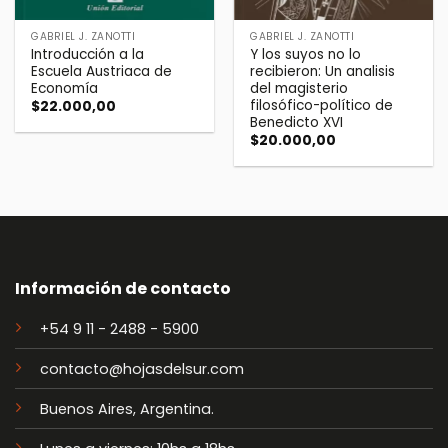
GABRIEL J. ZANOTTI
GABRIEL J. ZANOTTI
Introducción a la
Y los suyos no lo
Escuela Austriaca de
recibieron: Un analisis
Economía
del magisterio
filosófico-político de
$
22.000,00
Benedicto XVI
$
20.000,00
Información de contacto
+54 9 11 - 2488 - 5900
contacto@hojasdelsur.com
Buenos Aires, Argentina.