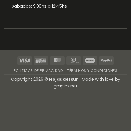
Sabados: 9:30hs a 12:45hs
Visa
American
MasterCard
Dinners
Maestro
PayPal
Express
Club
POLÍTICAS DE PRIVACIDAD
TÉRMINOS Y CONDICIONES
Copyright 2026 ©
Hojas del sur
| Made with love by
grapics.net