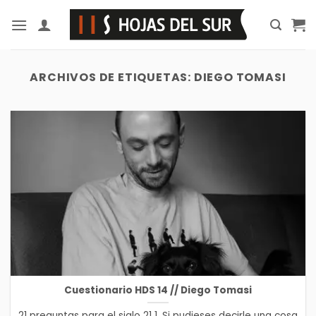
Saltar
al
contenido
ARCHIVOS DE ETIQUETAS:
DIEGO TOMASI
Cuestionario HDS 14 // Diego Tomasi
21 preguntas para el siglo 21 1. Si pudieses decirle una cosa