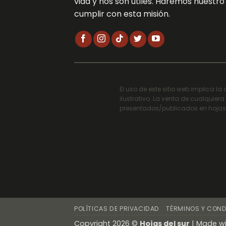
vida y nos son útiles. Haremos nuestr
cumplir con esta misión.
El uso de este sitio web implica l
ilustrativo. La venta de cualquier
presentados/publicados en hojasd
POLÍTICAS DE PRIVACIDAD
TÉRMINOS Y COND
Copyright 2026 ©
Hojas del sur
| Made wi