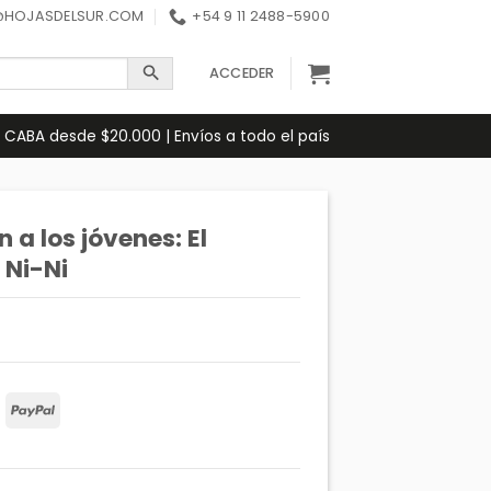
@HOJASDELSUR.COM
+54 9 11 2488-5900
ACCEDER
 CABA desde $20.000 | Envíos a todo el país
 a los jóvenes: El
 Ni-Ni
Maestro
PayPal