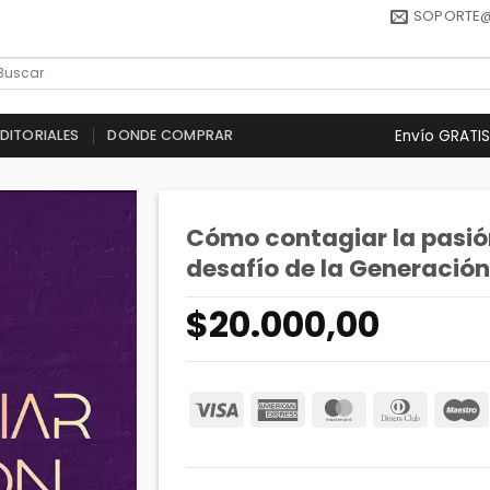
SOPORTE
Envío GRATIS
EDITORIALES
DONDE COMPRAR
Cómo contagiar la pasión
desafío de la Generación
$
20.000,00
Visa
American
MasterCard
Dinners
Express
Club