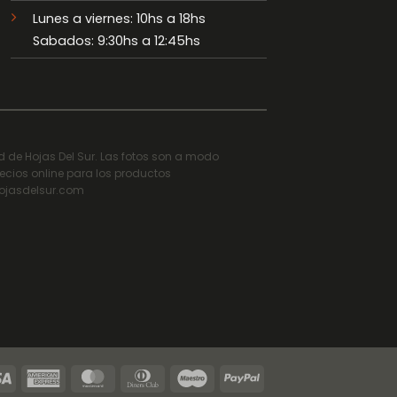
Lunes a viernes: 10hs a 18hs
Sabados: 9:30hs a 12:45hs
ad de Hojas Del Sur. Las fotos son a modo
recios online para los productos
hojasdelsur.com
Visa
American
MasterCard
Dinners
Maestro
PayPal
Express
Club