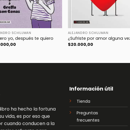
ANDRO SCHUJMAN
ALEJANDRO SCHUJMAN
ero yo, después te quiero
¿Sufriste por amor alguna ve
.000,00
$
20.000,00
Información útil
Tienda
libro ha hecho la fortuna
Preguntas
u vida, es por eso que
frecuentes
lor cuando conducen a la