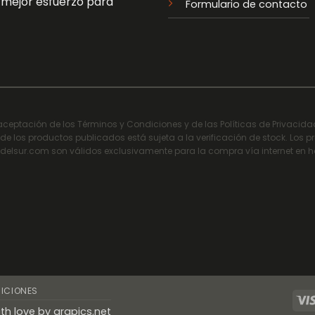
o mejor esfuerzo para
Formulario de contacto
a aceptación de los Términos y Condiciones y de las Políticas de Privacid
a de los productos publicados está sujeta a la verificación de stock. Los p
elsur.com son válidos exclusivamente para la compra vía internet en 
ICIONES
th love by
grapics.net