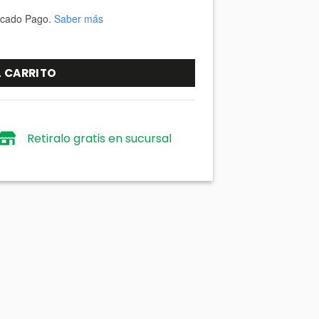
cado Pago.
Saber más
es: El desafío de la Generación Ni-Ni cantidad
L CARRITO
Retiralo gratis en sucursal