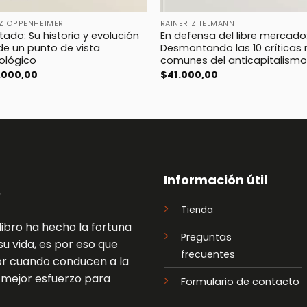
Z OPPENHEIMER
RAINER ZITELMANN
stado: Su historia y evolución
En defensa del libre mercado
e un punto de vista
Desmontando las 10 críticas
ológico
comunes del anticapitalismo
.000,00
$
41.000,00
Información útil
Tienda
libro ha hecho la fortuna
Preguntas
u vida, es por eso que
frecuentes
lor cuando conducen a la
o mejor esfuerzo para
Formulario de contacto