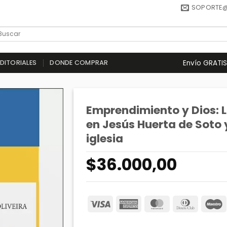
SOPORTE
Envío GRATIS
EDITORIALES
DONDE COMPRAR
Emprendimiento y Dios: L
en Jesús Huerta de Soto y
iglesia
$
36.000,00
Visa
American
MasterCard
Dinners
Express
Club