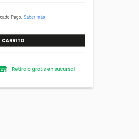
cado Pago.
Saber más
presarial en Jesús Huerta de Soto y su doctrina social de 
L CARRITO
Retiralo gratis en sucursal