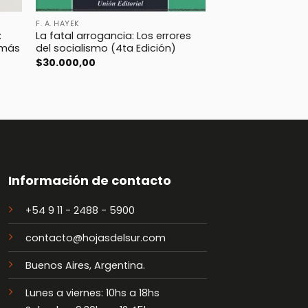
F. A. HAYEK
MURRAY N. ROTHBAR
:
La fatal arrogancia: Los errores
Hacia una nueva li
 más
del socialismo (4ta Edición)
manifiesto liberta
$
30.000,00
$
35.000,00
Información de contacto
+54 9 11 - 2488 - 5900
contacto@hojasdelsur.com
Buenos Aires, Argentina.
Lunes a viernes: 10hs a 18hs